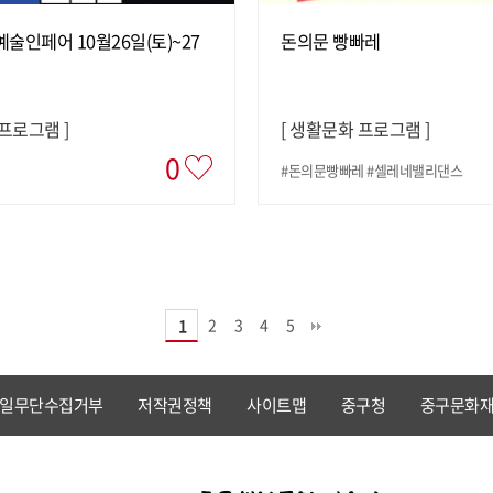
예술인페어 10월26일(토)~27
돈의문 빵빠레
 프로그램
]
[
생활문화 프로그램
]
0
#돈의문빵빠레 #셀레네밸리댄스
2
3
4
5
1
일무단수집거부
저작권정책
사이트맵
중구청
중구문화