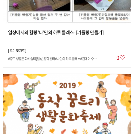
일상에서의 힐링 '나'만의 하루 클래스- [키플링 만들기]
[
후기 및 자료
]
0
#중구 생활문화예술터[일상]황학센터#나만의 하루 클래스#원데이 수…