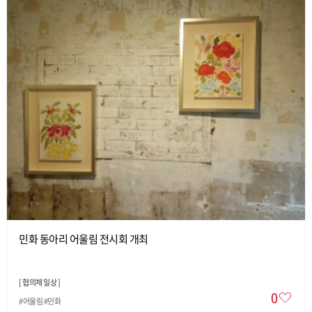
민화 동아리 어울림 전시회 개최
[
협의체 일상
]
0
#어울림 #민화