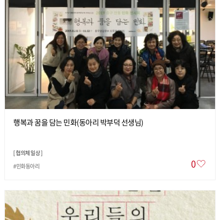
행복과 꿈을 담는 민화(동아리 박부덕 선생님)
[
협의체 일상
]
0
#민화동아리