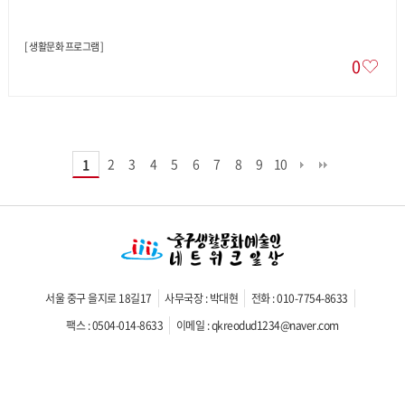
[
생활문화 프로그램
]
0
2
3
4
5
6
7
8
9
10
1
서울 중구 을지로 18길17
사무국장 : 박대현
전화 : 010-7754-8633
팩스 : 0504-014-8633
이메일 : qkreodud1234@naver.com